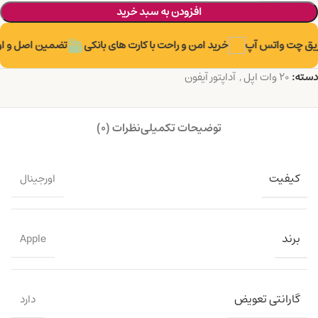
افزودن به سبد خرید
ریق چت واتس آپ
خرید امن و راحت با کارت های بانکی
تضمین اصل و اور
دسته:
20 وات اپل
,
آداپتور آیفون
توضیحات تکمیلی
نظرات (0)
کیفیت
اورجینال
برند
Apple
گارانتی تعویض
دارد