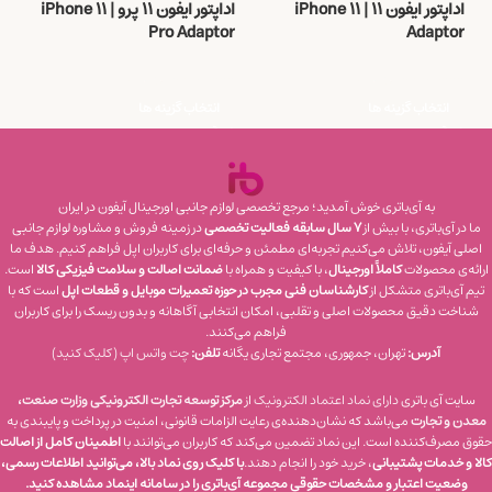
اداپتور ایفون ۱۱ | iPhone 11
اداپتور ایفون ۱۱ پرو | iPhone 11
r
Pro Adaptor
Adaptor
1,995,000
تومان
1,995,000
تومان
0
انتخاب گزینه ها
انتخاب گزینه ها
به آی‌باتری خوش آمدید؛ مرجع تخصصی لوازم جانبی اورجینال آیفون در ایران
ما در آی‌باتری، با بیش از
۷ سال سابقه فعالیت تخصصی
در زمینه فروش و مشاوره لوازم جانبی
اصلی آیفون، تلاش می‌کنیم تجربه‌ای مطمئن و حرفه‌ای برای کاربران اپل فراهم کنیم. هدف ما
ارائه‌ی محصولات
کاملاً اورجینال
، با کیفیت و همراه با
ضمانت اصالت و سلامت فیزیکی کالا
است.
تیم آی‌باتری متشکل از
کارشناسان فنی مجرب در حوزه تعمیرات موبایل و قطعات اپل
است که با
شناخت دقیق محصولات اصلی و تقلبی، امکان انتخابی آگاهانه و بدون ریسک را برای کاربران
فراهم می‌کنند.
آدرس:
تهران، جمهوری، مجتمع تجاری یگانه
تلفن:
چت واتس‌ اپ (کلیک کنید)
سایت آی باتری
دارای نماد اعتماد الکترونیک
از
مرکز توسعه تجارت الکترونیکی وزارت صنعت،
معدن و تجارت
می‌باشد که نشان‌دهنده‌ی رعایت الزامات قانونی، امنیت در پرداخت و پایبندی به
حقوق مصرف‌کننده است. این نماد تضمین می‌کند که کاربران می‌توانند با
اطمینان کامل از اصالت
کالا و خدمات پشتیبانی
، خرید خود را انجام دهند.
با کلیک روی نماد بالا، می‌توانید اطلاعات رسمی،
وضعیت اعتبار و مشخصات حقوقی مجموعه آی‌باتری را در سامانه اینماد مشاهده کنید.