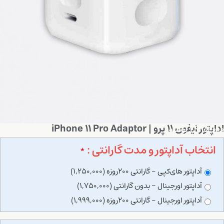
اداپتور ایفون ۱۱ پرو | iPhone 11 Pro Adaptor
1,995,000
تومان
انتخاب آداپتور و مدت گارانتی :
*
آداپتور های‌کپی - گارانتی 200روزه (1,250,000)
آداپتور اورجینال - بدون گارانتی (1,750,000)
آداپتور اورجینال - گارانتی 200روزه (1,999,000)