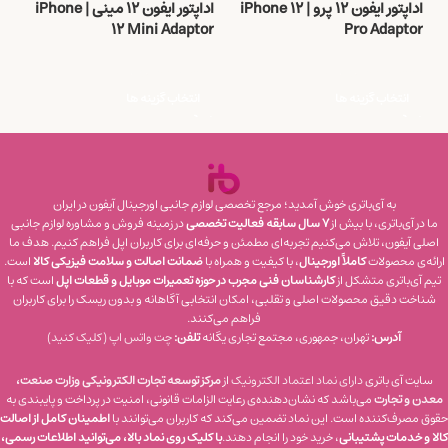
اداپتور ایفون ۱۲ پرو | iPhone 12
اداپتور ایفون ۱۲ مینی | iPhone
r
12 Mini Adaptor
Pro Adaptor
2
1,995,000
تومان
1,995,000
تومان
0
انتخاب گزینه ها
انتخاب گزینه ها
به آی‌باتری خوش آمدید؛ مرجع تخصصی لوازم جانبی اورجینال آیفون در ایران
ما در آی‌باتری، با بیش از
۷ سال سابقه فعالیت تخصصی
در زمینه فروش و مشاوره لوازم جانبی
اصلی آیفون، تلاش می‌کنیم تجربه‌ای مطمئن و حرفه‌ای برای کاربران اپل فراهم کنیم. هدف ما
ارائه‌ی محصولات
کاملاً اورجینال
، با کیفیت و همراه با
ضمانت اصالت و سلامت فیزیکی کالا
است.
تیم آی‌باتری متشکل از
کارشناسان فنی مجرب در حوزه تعمیرات موبایل و قطعات اپل
است که با
شناخت دقیق محصولات اصلی و تقلبی، امکان انتخابی آگاهانه و بدون ریسک را برای کاربران
فراهم می‌کنند.
آدرس:
تهران، جمهوری، مجتمع تجاری یگانه
تلفن:
چت واتس‌ اپ (کلیک کنید)
سایت آی باتری
دارای نماد اعتماد الکترونیک
از
مرکز توسعه تجارت الکترونیکی وزارت صنعت،
معدن و تجارت
می‌باشد که نشان‌دهنده‌ی رعایت الزامات قانونی، امنیت در پرداخت و پایبندی به
حقوق مصرف‌کننده است. این نماد تضمین می‌کند که کاربران می‌توانند با
اطمینان کامل از اصالت
کالا و خدمات پشتیبانی
، خرید خود را انجام دهند.
با کلیک روی نماد بالا، می‌توانید اطلاعات رسمی،