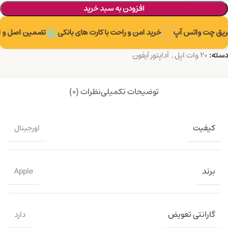
افزودن به سبد خرید
ریق چت واتس آپ
خرید امن و راحت با کارت های بانکی
تضمین اصل و او
دسته:
20 وات اپل
,
آداپتور آیفون
توضیحات تکمیلی
نظرات (0)
کیفیت
اورجینال
برند
Apple
گارانتی تعویض
دارد